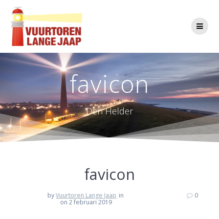
Ga
naar
de
inhoud
favicon
Den Helder
favicon
by
Vuurtoren Lange Jaap
in
0
on 2 februari 2019