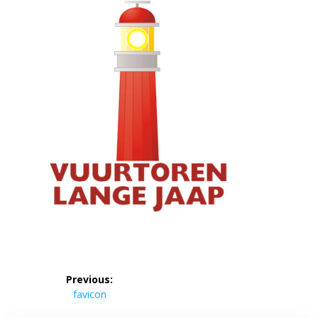
Bericht
Previous:
navigatie
Previous
favicon
post: