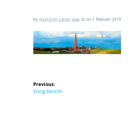
by
Vuurtoren Lange Jaap
in
on 1 februari 2019
Bericht
Previous:
navigatie
Previous
Vorig bericht
post: