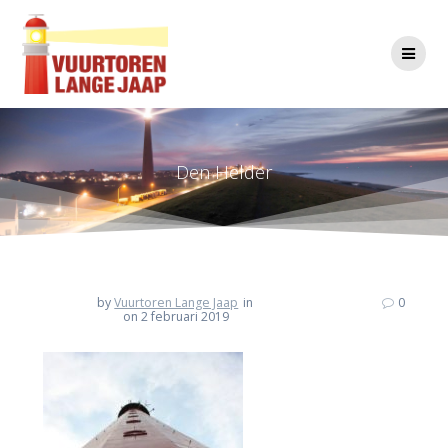
Ga
naar
de
inhoud
Den Helder
by
Vuurtoren Lange Jaap
in
0
on 2 februari 2019