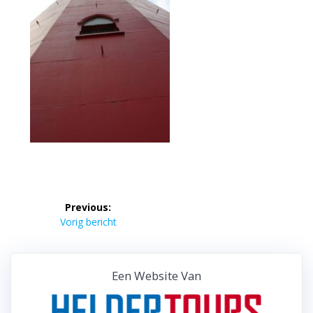
Bericht
Previous:
navigatie
Previous
Vorig bericht
post:
Een Website Van